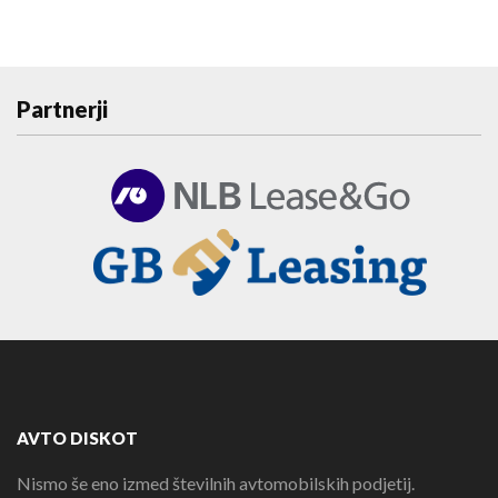
Partnerji
AVTO DISKOT
Nismo še eno izmed številnih avtomobilskih podjetij.