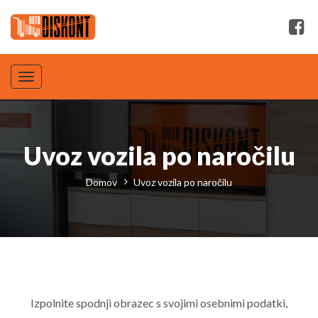
Toggle
navigation
Uvoz vozila po naročilu
Domov
Uvoz vozila po naročilu
Izpolnite spodnji obrazec s svojimi osebnimi podatki,